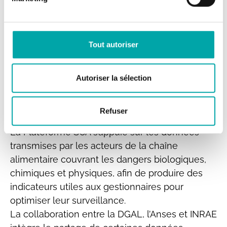
INRAE a également vocation à promouvoir
l’innovation française que constitue la
Plateforme SCA et à faciliter l’articulation de
celle-ci avec d’autres initiatives qui pourraient
Tout autoriser
émerger au niveau national et international
dans le domaine de la sécurité sanitaire des
Autoriser la sélection
aliments.
Une mise à disposition
Refuser
mutuelle des données
La Plateforme SCA s’appuie sur les données
transmises par les acteurs de la chaîne
alimentaire couvrant les dangers biologiques,
chimiques et physiques, afin de produire des
indicateurs utiles aux gestionnaires pour
optimiser leur surveillance.
La collaboration entre la DGAL, l’Anses et INRAE