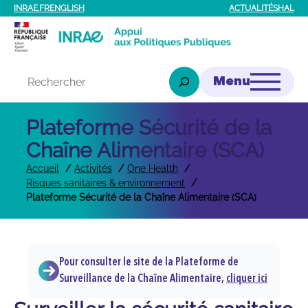
Aller
INRAE.FR
ENGLISH
ACTUALITÉS
HAL
au
contenu
Rechercher
Plateforme Sécurité de la
Chaîne Alimentaire (SCA)
Accueil
Activités
One Health
Risques sanitaires & environnement
Plateforme Sécurité de la Chaîne Alimentaire (SCA)
Pour consulter le site de la Plateforme de
Surveillance de la Chaîne Alimentaire,
cliquer ici