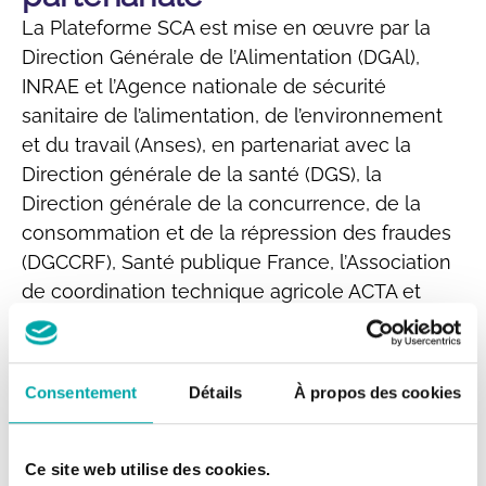
La Plateforme SCA est mise en œuvre par la
Direction Générale de l’Alimentation (DGAl),
INRAE et l’Agence nationale de sécurité
sanitaire de l’alimentation, de l’environnement
et du travail (Anses), en partenariat avec la
Direction générale de la santé (DGS), la
Direction générale de la concurrence, de la
consommation et de la répression des fraudes
(DGCCRF), Santé publique France, l’Association
de coordination technique agricole ACTA et
l’Association de coordination technique pour
l’industrie agroalimentaire ACTIA, l’Association
française des directeurs et cadres de
Consentement
Détails
À propos des cookies
laboratoires vétérinaires publics d’analyses
ADILVA, La Coopération agricole, l’Association
nationale des industries agroalimentaires ANIA,
Ce site web utilise des cookies.