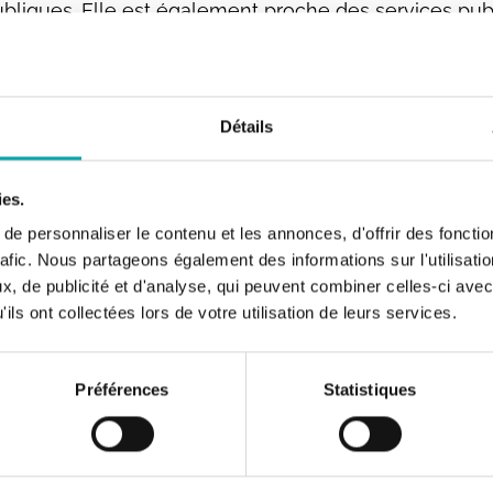
publiques. Elle est également proche des services publ
vités territoriales, etc. Elle est ainsi une courroie d
ins publics en matière de connaissances scientifique
ues publiques » qui regroupe les publications INRAE 
Détails
nement. Elle vise à référencer les publications INRAE p
ies.
dans HAL
e personnaliser le contenu et les annonces, d'offrir des fonctio
rafic. Nous partageons également des informations sur l'utilisati
, de publicité et d'analyse, qui peuvent combiner celles-ci avec
 politiques publiques
ils ont collectées lors de votre utilisation de leurs services.
Préférences
Statistiques