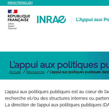
Aller
INRAE.FR
ENGLISH
au
contenu
L’appui aux politiques 
Accueil
Ressources
L’appui aux politiques publiques dan
L’appui aux politiques publiques est au cœur de l
recherche et/ou des structures internes ou parten
La direction de l’appui aux politiques publiques (D