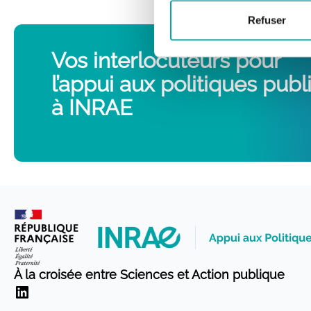
Refuser
Vos interlocuteurs pour
l’appui aux politiques pub
à INRAE
À la croisée entre Sciences et Action publique
LinkedIn