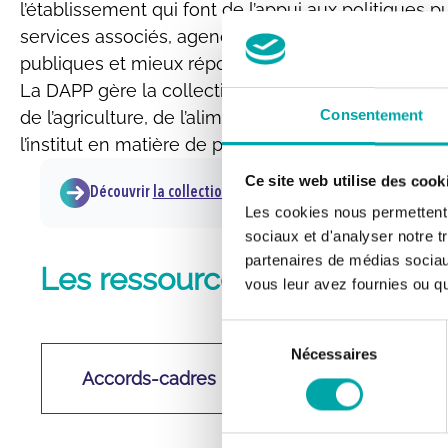
l’établissement qui font de l’appui aux politiques 
services associés, agences de financement et collecti
publiques et mieux répondre ou anticiper les beso
La DAPP gère la collection HAL « Appui aux politiq
Consentement
de l’agriculture, de l’alimentation et de l’environ
l’institut en matière de politiques publiques.
Ce site web utilise des cook
Découvrir
la collection « Appui aux politiques publiques »
Les cookies nous permettent d
sociaux et d'analyser notre t
partenaires de médias sociaux
Les ressources en appui aux
vous leur avez fournies ou qu'
Sélection
Nécessaires
du
Accords-cadres
consentement