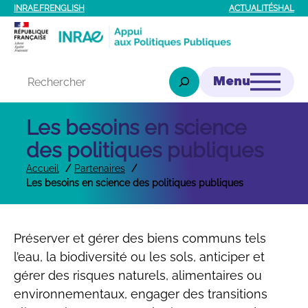
Aller
INRAE.FR
ENGLISH
ACTUALITÉS
HAL
au
contenu
Rechercher
Les besoins en science
des politiques publiques
Accueil
Partenaires
Les besoins en science des politiques publiques
Préserver et gérer des biens communs tels
l’eau, la biodiversité ou les sols, anticiper et
gérer des risques naturels, alimentaires ou
environnementaux, engager des transitions