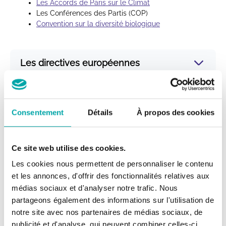
Les Accords de Paris sur le Climat
Les Conférences des Partis (COP)
Convention sur la diversité biologique
Les directives européennes
Politique Agricole Commune (PAC)
Directive Cadre sur l’eau et les milieux aquatiques
Consentement
Détails
À propos des cookies
(DCE)
–
Découvrir le dossier
Directive Nitrates
Directive Inondations
–
Découvrir le dossier
Directive Eaux résiduaires urbaines
Ce site web utilise des cookies.
Directive Habitats
Les cookies nous permettent de personnaliser le contenu
et les annonces, d'offrir des fonctionnalités relatives aux
médias sociaux et d'analyser notre trafic. Nous
Les lois nationales
partageons également des informations sur l'utilisation de
notre site avec nos partenaires de médias sociaux, de
Loi pour la reconquête de la biodiversité, de la
publicité et d'analyse, qui peuvent combiner celles-ci