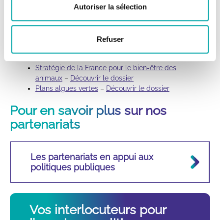
Plan national d’adaptation au changement
Autoriser la sélection
climatique (PNACC)
Programme national de la Foret et du bois (PNFB)
–
Découvrir le dossier
Refuser
Plan National d’Action Loup (PNA Loup)
–
Découvrir le dossier
Stratégie de la France pour le bien-être des
animaux
–
Découvrir le dossier
Plans algues vertes
–
Découvrir le dossier
Pour en savoir plus sur nos
partenariats
Les partenariats en appui aux
politiques publiques
Vos interlocuteurs pour