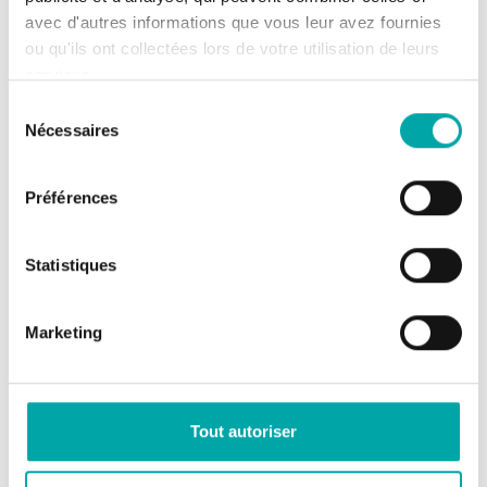
nature et des paysages
avec d'autres informations que vous leur avez fournies
Loi sur l’eau et les milieux aquatiques (LEMA)
ou qu'ils ont collectées lors de votre utilisation de leurs
Loi d’avenir pour l’agriculture, l’alimentation et la
services.
forêt
Loi pour l’équilibre des relations commerciales
Sélection
dans le secteur agricole et alimentaire et une
Nécessaires
du
alimentation saine, durable et accessible à tous
consentement
Préférences
Les plans gouvernementaux
Statistiques
Planification écologique
Stratégie nationale sur la bioéconomie
Marketing
Plan écophyto
Plan écoantibio
Stratégie nationale biodiversité 2030
Programme national nutrition santé (PNNS)
–
Tout autoriser
Découvrir le dossier
Programme national pour l’alimentation (PNA)
–
Découvrir le dossier