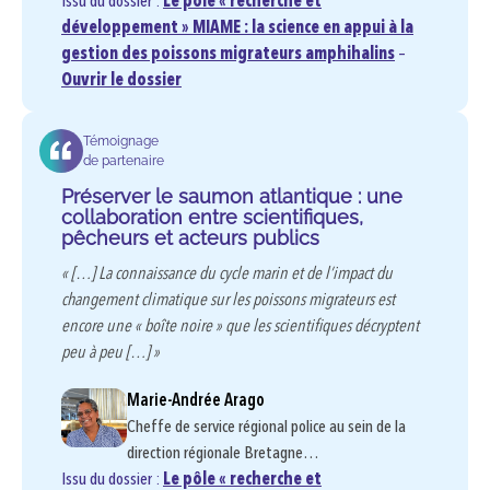
Issu du dossier :
Le pôle « recherche et
développement » MIAME : la science en appui à la
gestion des poissons migrateurs amphihalins
–
Ouvrir le dossier
Témoignage
de partenaire
Préserver le saumon atlantique : une
collaboration entre scientifiques,
pêcheurs et acteurs publics
« […] La connaissance du cycle marin et de l’impact du
changement climatique sur les poissons migrateurs est
encore une « boîte noire » que les scientifiques décryptent
peu à peu […] »
Marie-Andrée Arago
Cheffe de service régional police au sein de la
direction régionale Bretagne…
Issu du dossier :
Le pôle « recherche et