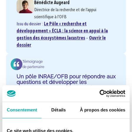
Bénédicte Augeard
Directrice de la recherche et de l’appui
scientifique à l’OFB
Issu du dossier :
Le Pôle « recherche et
développement » ÉCLA : la science en appui à la
gestion des écosystèmes lacustres
–
Ouvrir le
dossier
Témoignage
de partenaire
Un pôle INRAE/OFB pour répondre aux
questions et développer les
connaissances des gestionnaires
« […] Nous recueillons, validons et mettons à disposition
[…] les données sur les milieux aquatiques en vue de leur
Consentement
Détails
À propos des cookies
rapportage à l’Europe. […] »
Amélie Cossais
Ce site web utilise des cookies.
Coordinatrice du pôle Acquisition de la Donnée