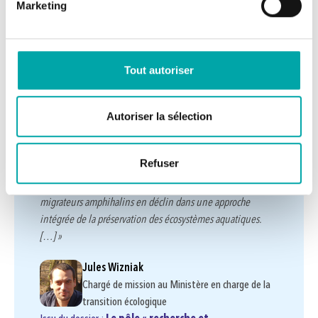
Marketing
Issu du dossier :
Le pôle « recherche et
développement » MIAME : la science en appui à la
gestion des poissons migrateurs amphihalins
–
Ouvrir le dossier
Tout autoriser
Témoignage
de partenaire
Autoriser la sélection
Expertise scientifique et gestion locale :
les clés de la DEB pour la protection
des migrateurs amphihalins
Refuser
« […] Le ministère travaille à la sauvegarde de ces
migrateurs amphihalins en déclin dans une approche
intégrée de la préservation des écosystèmes aquatiques.
[…] »
Jules Wizniak
Chargé de mission au Ministère en charge de la
transition écologique