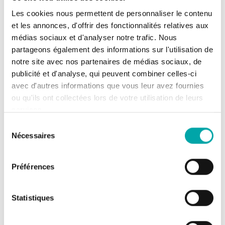
de Surveillance à l’Agence de…
Les cookies nous permettent de personnaliser le contenu
et les annonces, d'offrir des fonctionnalités relatives aux
Issu du dossier :
Le Pôle « recherche et
médias sociaux et d'analyser notre trafic. Nous
développement » ÉCLA : la science en appui à la
partageons également des informations sur l'utilisation de
gestion des écosystèmes lacustres
–
Ouvrir le
notre site avec nos partenaires de médias sociaux, de
dossier
publicité et d'analyse, qui peuvent combiner celles-ci
avec d'autres informations que vous leur avez fournies
Témoignage
ou qu'ils ont collectées lors de votre utilisation de leurs
de partenaire
services.
Le travail associatif et scientifique face
Sélection
au déclin des poissons migrateurs
Nécessaires
du
« […] L’association Bretagne Grands Migrateurs (BGM) […]
consentement
porte le programme opérationnel du PLAGEPOMI des cours
Préférences
d’eau bretons. […] »
Gaëlle Leprevost
Statistiques
Directrice de l’association Bretagne Grands
Migrateurs