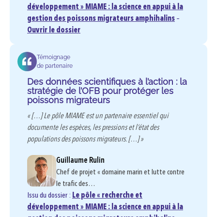
développement » MIAME : la science en appui à la
gestion des poissons migrateurs amphihalins
–
Ouvrir le dossier
Témoignage
de partenaire
Des données scientifiques à l’action : la
stratégie de l’OFB pour protéger les
poissons migrateurs
« […] Le pôle MIAME est un partenaire essentiel qui
documente les espèces, les pressions et l’état des
populations des poissons migrateurs. […] »
Guillaume Rulin
Chef de projet « domaine marin et lutte contre
le trafic des…
Issu du dossier :
Le pôle « recherche et
développement » MIAME : la science en appui à la