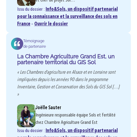
et chef de projet Sol…
Issu du dossier :
Info&Sols, un dispositif partenarial
pour la connaissance et la surveillance des sols en
France
–
Ouvrir le dossier
Témoignage
de partenaire
La Chambre Agriculture Grand Est, un
partenaire territorial du GIS Sol
« Les Chambres d’agriculture en Alsace et en Lorraine sont
impliquées depuis les années 90 dans le programme
Inventaire, Gestion et Conservation des Sols du GIS Sol […]
»
Joëlle Sauter
Ingénieure responsable équipe Sols et fertilité
chez Chambre Agriculture Grand Est
Issu du dossier :
Info&Sols, un dispositif partenarial