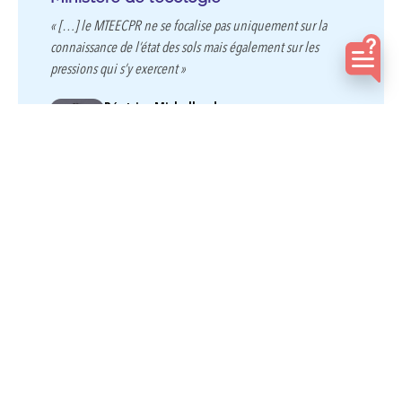
« […] le MTEECPR ne se focalise pas uniquement sur la
connaissance de l’état des sols mais également sur les
pressions qui s’y exercent »
Béatrice Michalland
Ministère de la Transition écologique, de
l'Énergie, du Climat et de la…
Issu du dossier :
Info&Sols, un dispositif partenarial
pour la connaissance et la surveillance des sols en
France
–
Ouvrir le dossier
Témoignage
de partenaire
Déterminer des volumes d’eau
prélevables à l’échelle d’un territoire
« […] Ce qui nous intéresse, c’est de pouvoir apprécier au
mieux l’impact du changement climatique sur la ressource