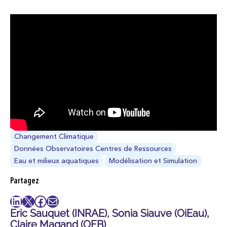
Changement Climatique
Données Observatoires Centres de Ressources
Eau et milieux aquatiques
Modélisation et Simulation
Partagez
LinkedIn
X
Facebook
E-mail
Eric Sauquet (INRAE), Sonia Siauve (OiEau),
Claire Magand (OFB)