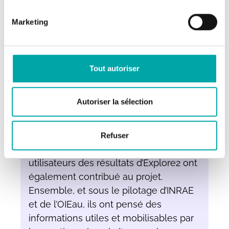
en assurant sa bonne utilisation. Il a
Marketing
produit un ensemble de projections
inédites en termes de richesse de
modèles appliqués, de résolution
spatiale et temporelle, sans équivalent
Tout autoriser
en Europe, grâce à une communauté
d’une quarantaine de scientifiques
Autoriser la sélection
d’organismes différents mobilisés et
fédérés autour des enjeux du
changement climatique. Une centaine
Refuser
de représentants des potentiels
utilisateurs des résultats d’Explore2 ont
également contribué au projet.
Ensemble, et sous le pilotage d’INRAE
et de l’OIEau, ils ont pensé des
informations utiles et mobilisables par