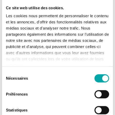
Ce site web utilise des cookies.
Les cookies nous permettent de personnaliser le contenu
et les annonces, d'offrir des fonctionnalités relatives aux
médias sociaux et d'analyser notre trafic. Nous
partageons également des informations sur l'utilisation de
notre site avec nos partenaires de médias sociaux, de
publicité et d'analyse, qui peuvent combiner celles-ci
avec d'autres informations que vous leur avez fournies
ou qu'ils ont collectées lors de votre utilisation de leurs
Dossier thématique
services.
Le projet Explore2, des projections
hydrologiques pour adapter la gestion
Sélection
de la ressource en eau
Nécessaires
du
consentement
Le projet Explore2, conduit entre 2021
et 2024, ambitionnait de décrire le
Préférences
climat et celui de la ressource en eau
pour l’ensemble du XXIe siècle à
Statistiques
l’échelle de la France hexagonale, tout