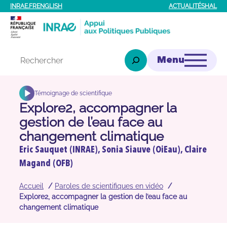
Aller
INRAE.FR
ENGLISH
ACTUALITÉS
HAL
au
contenu
Rechercher
Témoignage de scientifique
Explore2, accompagner la
gestion de l’eau face au
changement climatique
Eric Sauquet (INRAE), Sonia Siauve (OiEau), Claire
Magand (OFB)
Accueil
Paroles de scientifiques en vidéo
Explore2, accompagner la gestion de l’eau face au
changement climatique