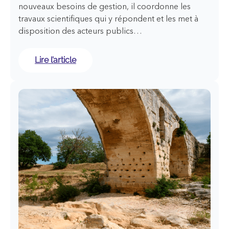
nouveaux besoins de gestion, il coordonne les
travaux scientifiques qui y répondent et les met à
disposition des acteurs publics…
:
Lire l’article
Le
Pôle
«
recherche
et
développement
»
ÉCLA
:
la
science
en
appui