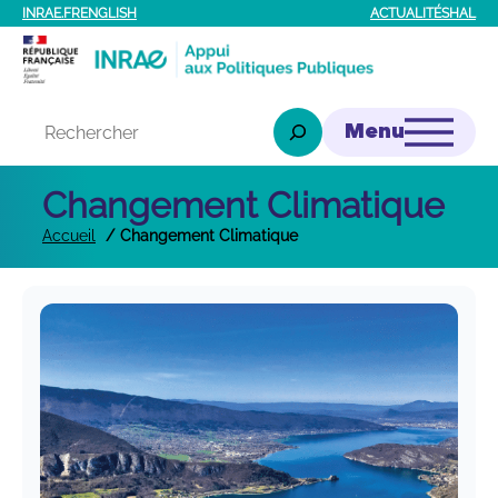
INRAE.FR
ENGLISH
ACTUALITÉS
HAL
Rechercher
Changement Climatique
Accueil
Changement Climatique