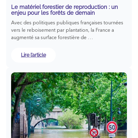
Le matériel forestier de reproduction : un
enjeu pour les forêts de demain
Avec des politiques publiques françaises tournées
vers le reboisement par plantation, la France a
augmenté sa surface forestière de …
:
Lire l’article
Le
matériel
forestier
de
reproduction
:
un
enjeu
pour
les
forêts