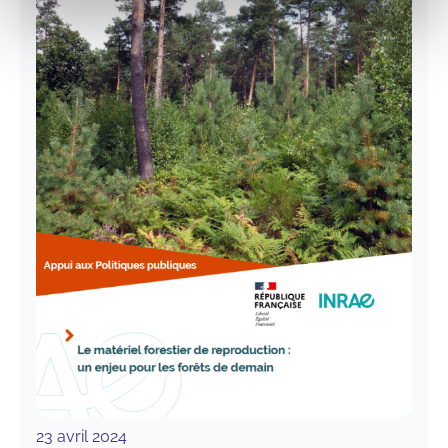
INRAE,
un
partenariat
pour
la
transition
des
territoires
23 avril 2024