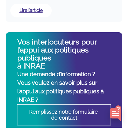
:
Lire l’article
30
ans
de
recherche
Vos interlocuteurs pour
pour
l’appui aux politiques
la
publiques
prévention
à INRAE
des
inondations
Une demande d’information ?
Vous voulez en savoir plus sur
l’appui aux politiques publiques à
INRAE ?
Remplissez notre formulaire 
de contact