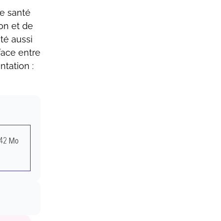
de santé
on et de
té aussi
face entre
ntation :
,42 Mo