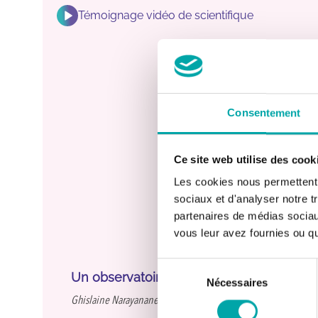
Témoignage vidéo de scientifique
Consentement
Ce site web utilise des cook
Les cookies nous permettent d
sociaux et d'analyser notre t
partenaires de médias sociaux
vous leur avez fournies ou qu'
Sélection
Un observatoire pour accompagner les p
Nécessaires
du
consentement
Ghislaine Narayanane co-pilote depuis 2017 l’observatoire de