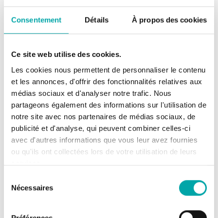
leurs besoins en actions de recherche. Ces
Consentement
Détails
À propos des cookies
dernières sont alors au cœur des enjeux du
ministère, par exemple sur des questions de
reconception des systèmes de production ou
Ce site web utilise des cookies.
de diminution des impacts sur les écosystèmes.
Les cookies nous permettent de personnaliser le contenu
En complément des sciences de
et les annonces, d'offrir des fonctionnalités relatives aux
l’environnement, la mobilisation des sciences
médias sociaux et d'analyser notre trafic. Nous
sociales nous aide à prendre du recul et à
partageons également des informations sur l'utilisation de
mieux comprendre les leviers au changement
notre site avec nos partenaires de médias sociaux, de
de comportement. Elles sont au cœur de la
publicité et d'analyse, qui peuvent combiner celles-ci
stratégie de recherche du ministère
avec d'autres informations que vous leur avez fournies
ou qu'ils ont collectées lors de votre utilisation de leurs
nouvellement publiée, qui vise une transition
services.
juste, en favorisant des recherches pour un
Sélection
futur vivable. Le CGDD est une direction
Nécessaires
du
transversale du ministère et à ce titre, il porte
consentement
une approche globale de la transition
Préférences