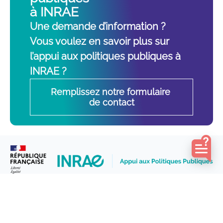
à INRAE
Une demande d’information ?
Vous voulez en savoir plus sur
l’appui aux politiques publiques à
INRAE ?
Remplissez notre formulaire 
de contact
À la croisée entre Sciences et Action publique
LinkedIn
L’APPUI AUX POLITIQUES PUBLIQUES A INRAE
Mission et acteurs