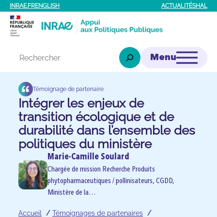
Aller
INRAE.FR
ENGLISH
ACTUALITÉS
HAL
au
contenu
Rechercher
Témoignage de partenaire
Intégrer les enjeux de
transition écologique et de
durabilité dans l’ensemble des
politiques du ministère
Marie-Camille Soulard
Chargée de mission Recherche Produits
phytopharmaceutiques / pollinisateurs, CGDD,
Ministère de la…
Accueil
Témoignages de partenaires