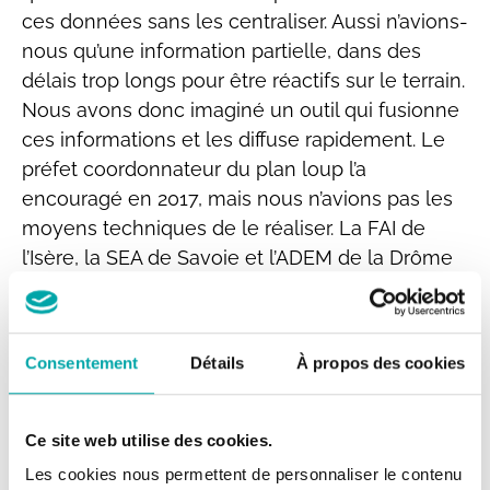
ces données sans les centraliser. Aussi n’avions-
nous qu’une information partielle, dans des
délais trop longs pour être réactifs sur le terrain.
Nous avons donc imaginé un outil qui fusionne
ces informations et les diffuse rapidement. Le
préfet coordonnateur du plan loup l’a
encouragé en 2017, mais nous n’avions pas les
moyens techniques de le réaliser. La FAI de
l’Isère, la SEA de Savoie et l’ADEM de la Drôme
nous ont donc rejoints pour en développer une
première version. Grâce à cette collaboration,
puis à l’intervention d’INRAE, l’outil va plus loin
Consentement
Détails
À propos des cookies
que ce que nous avions imaginé. Nous savons
où agissent les loups et pouvons mieux
soutenir les éleveurs et bergers, c’est tout
Ce site web utilise des cookies.
l’intérêt de la carte. Maploup nous fournit des
Les cookies nous permettent de personnaliser le contenu