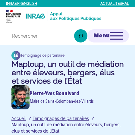
Aller
INRAE.FR
ENGLISH
ACTUALITÉS
HAL
au
contenu
Rechercher
Témoignage de partenaire
Maploup, un outil de médiation
entre éleveurs, bergers, élus
et services de l’État
Pierre-Yves Bonnivard
Maire de Saint-Colomban-des-Villards
Accueil
Témoignages de partenaires
Maploup, un outil de médiation entre éleveurs, bergers,
élus et services de l’État