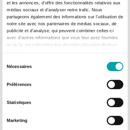
données précises et des arguments pour
et les annonces, d'offrir des fonctionnalités relatives aux
déclencher des moyens humains, administratifs
médias sociaux et d'analyser notre trafic. Nous
et financiers pour agir. C’est un outil de
partageons également des informations sur l'utilisation de
notre site avec nos partenaires de médias sociaux, de
médiation entre éleveurs, bergers, élus et
publicité et d'analyse, qui peuvent combiner celles-ci
services de l’État qui nous amène à travailler
avec d'autres informations que vous leur avez fournies
ensemble. »
ou qu'ils ont collectées lors de votre utilisation de leurs
Témoignage issu de notre dossier
services.
thématique
Sélection
Nécessaires
du
consentement
Préférences
Statistiques
Marketing