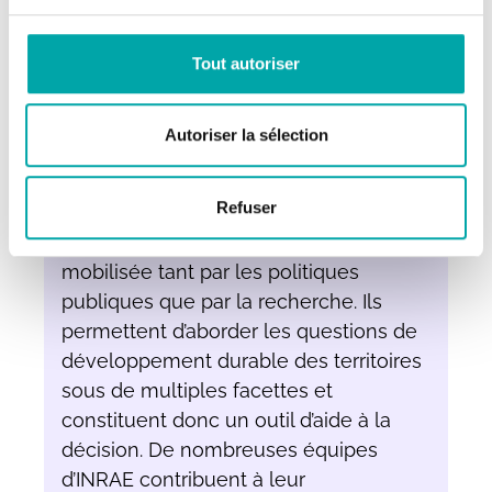
Tout autoriser
Dossier thématique
Autoriser la sélection
Faciliter la gestion des territoires grâce
aux systèmes d’information
Refuser
Les données et systèmes d’information
constituent une interface stratégique
mobilisée tant par les politiques
publiques que par la recherche. Ils
permettent d’aborder les questions de
développement durable des territoires
sous de multiples facettes et
constituent donc un outil d’aide à la
décision. De nombreuses équipes
d’INRAE contribuent à leur