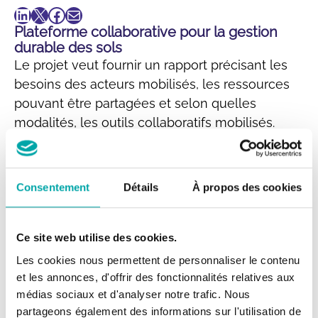
LinkedIn
X
Facebook
E-mail
Plateforme collaborative pour la gestion
durable des sols
Le projet veut fournir un rapport précisant les
besoins des acteurs mobilisés, les ressources
pouvant être partagées et selon quelles
modalités, les outils collaboratifs mobilisés.
L’objectif est ensuite de proposer des
recommandations sur la structuration des
échanges via une plateforme numérique.
Consentement
Détails
À propos des cookies
Découvrez d’autres projets
Ce site web utilise des cookies.
Projet
Les cookies nous permettent de personnaliser le contenu
VULNEFEU
et les annonces, d'offrir des fonctionnalités relatives aux
médias sociaux et d'analyser notre trafic. Nous
Connaître la vulnérabilité des essences forestières pour mieux
partageons également des informations sur l'utilisation de
appréhender le risque incendie Le changement climatique