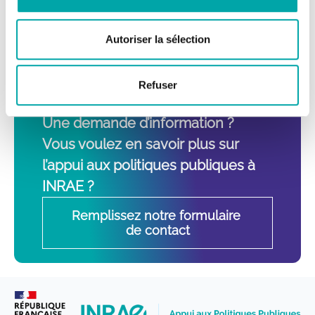
Autoriser la sélection
Vos interlocuteurs pour
l’appui aux politiques
publiques
Refuser
à INRAE
Une demande d’information ?
Vous voulez en savoir plus sur
l’appui aux politiques publiques à
INRAE ?
Remplissez notre formulaire 
de contact