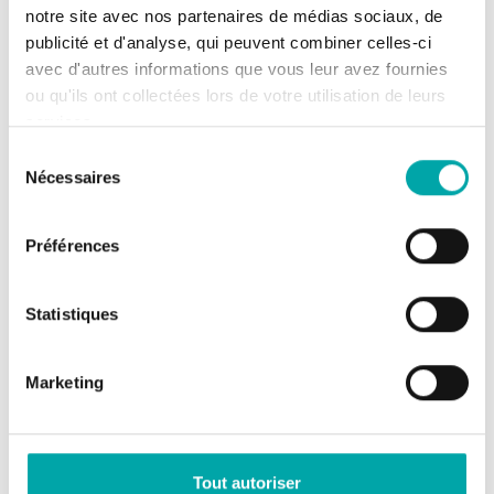
notre site avec nos partenaires de médias sociaux, de
transforme en profondeur le risque incendie en France. Les modèles
publicité et d'analyse, qui peuvent combiner celles-ci
sont clairs : les surfaces brûlées devraient augmenter d’un quart d’ici
avec d'autres informations que vous leur avez fournies
2030 par rapport à la période 2001-2020, tandis que la saison
ou qu'ils ont collectées lors de votre utilisation de leurs
propice aux feux s’étend progressivement, débordant des zones…
services.
Porteur(s) :
François Pimont et Camille Revertegat
Sélection
Partenaire(s) :
ONF DFCI&RDI – DSF
Nécessaires
du
consentement
Préférences
Statistiques
Marketing
:
Pour en savoir plus
VULNEFEU
Tout autoriser