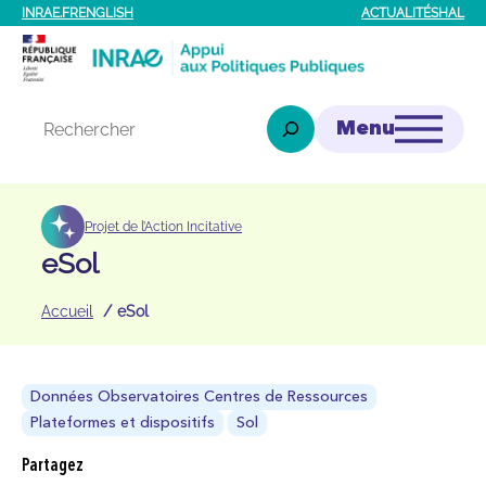
Aller
INRAE.FR
ENGLISH
ACTUALITÉS
HAL
au
contenu
Rechercher
Projet de l’Action Incitative
eSol
Accueil
eSol
Données Observatoires Centres de Ressources
Plateformes et dispositifs
Sol
Partagez