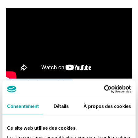
Alimentation risques sanitaires
Modélisation et Simulation
Pollution
Risques sanitaires environnement
Consentement
Détails
À propos des cookies
Partagez
LinkedIn
X
Facebook
E-mail
Muriel Mercier-Bonin
– Directrice de
Ce site web utilise des cookies.
recherche biologiste
Les cookies nous permettent de personnaliser le contenu