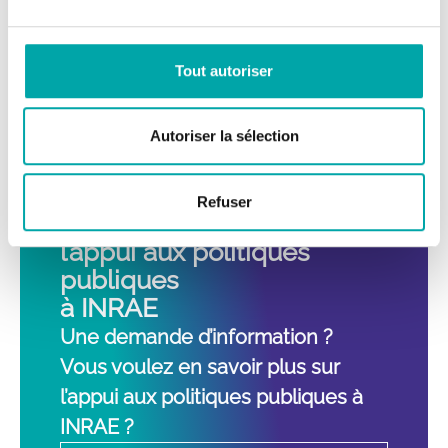
consortium européen multidsciplinaire. Un
rapprochement autour d’un engagement
Tout autoriser
commun des différentes parties prenantes qui
devrait à la fois nourrir la recherche et
permettre de proposer des solutions
Autoriser la sélection
émergentes et innovantes.
Refuser
Vos interlocuteurs pour
l’appui aux politiques
publiques
à INRAE
Une demande d’information ?
Vous voulez en savoir plus sur
l’appui aux politiques publiques à
INRAE ?