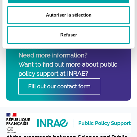
Registered office address: 9 rue Guillaume
Bertrand 75011 PARIS
Autoriser la sélection
Your contacts for
Refuser
public policy support at
INRAE
Need more information?
Want to find out more about public
policy support at INRAE?
Fill out our contact form