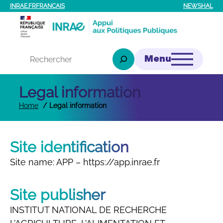
Skip
INRAE.FR
FRANÇAIS
NEWS
HAL
to
content
Rechercher
Legal information
Home
Legal information
Site identification
Site name: APP – https://app.inrae.fr
Site publisher
INSTITUT NATIONAL DE RECHERCHE