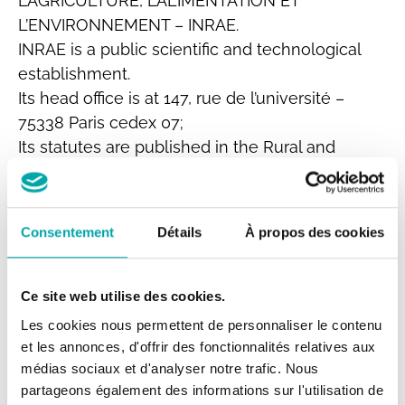
L’AGRICULTURE, L’ALIMENTATION ET
L’ENVIRONNEMENT – INRAE.
INRAE is a public scientific and technological
establishment.
Its head office is at 147, rue de l’université –
75338 Paris cedex 07;
Its statutes are published in the Rural and
Maritime Fishing Code (articles R831-1 et seq.);
It is represented by its Chair and CEO, Mr
Philippe MAUGUIN.
Consentement
Détails
À propos des cookies
Email contact:
dapp@inrae.fr
Telephone contact: 01 42 75 00 00
Ce site web utilise des cookies.
Identification numbers
Les cookies nous permettent de personnaliser le contenu
et les annonces, d'offrir des fonctionnalités relatives aux
SIREN: 180070039
médias sociaux et d'analyser notre trafic. Nous
APE code: 7219Z
partageons également des informations sur l'utilisation de
Intracommunity VAT number: FR 57 1800700039