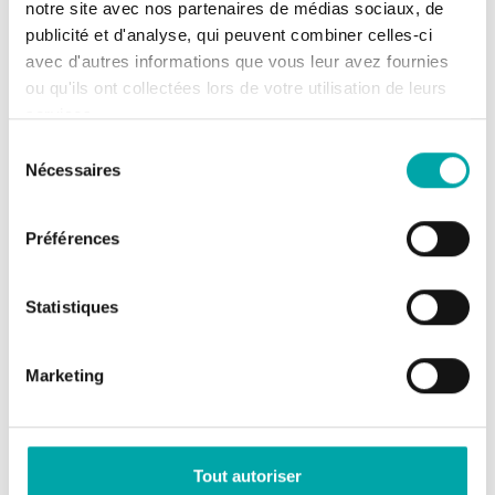
notre site avec nos partenaires de médias sociaux, de
publicité et d'analyse, qui peuvent combiner celles-ci
avec d'autres informations que vous leur avez fournies
Site publication
ou qu'ils ont collectées lors de votre utilisation de leurs
Director of publication: Mr Philippe MAUGUIN
services.
Editorial manager: Ms Marion Bardy
Sélection
Website development:
Agence BSAweb
Nécessaires
du
consentement
Website host
Préférences
Name:
PiRack
Head office address: 49 Rue de Ponthieu –
Statistiques
75008 Paris
Email and/or telephone: contact@pirack.fr
Marketing
Site designer
Webdesign: Véronique Laban
Tout autoriser